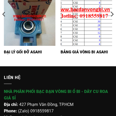
ĐẠI LÝ GỐI ĐỠ ASAHI
BẢNG GIÁ VÒNG BI ASAHI
LIÊN HỆ
NHÀ PHÂN PHỐI BẠC ĐẠN VÒNG BI Ổ BI - DÂY CU ROA
GIÁ SỈ
Địa chỉ:
427 Phạm Văn Đồng, TP.HCM
Phone:
(Zalo) 0918559817