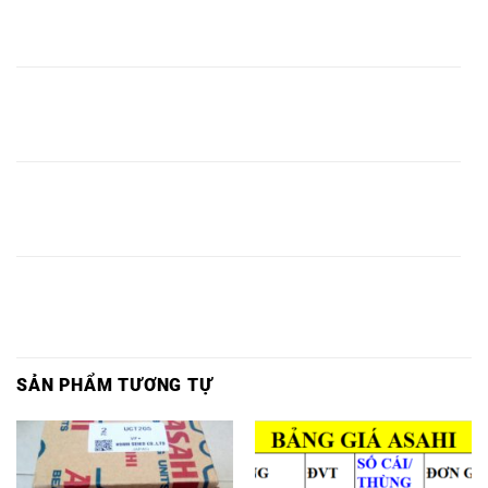
BI
VÒNG BI
BI F311
UCF311 -
BI
BI
UKF311
UKF311,
-ASAHI,
ASAHI,
F311,
UCF311,
-ASAHI,
VÒING
VÒING
VÒING BI
VÒNG
VÒNG
BI
VÒNG BI
BI F312
UCF312 -
BI
BI
UKF312
UKF312,
-ASAHI,
ASAHI,
F312,
UCF312,
-ASAHI,
VÒING
VÒING
VÒING BI
VÒNG
VÒNG
BI
VÒNG BI
BI F313
UCF313 -
BI
BI
UKF313
UKF313,
-ASAHI,
ASAHI,
F313,
UCF313,
-ASAHI,
SẢN PHẨM TƯƠNG TỰ