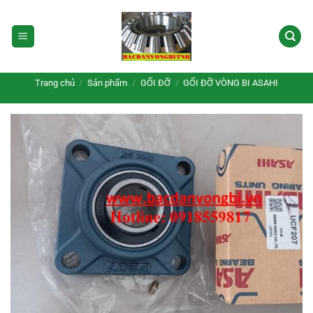
Bỏ
qua
nội
dung
Trang chủ
/
Sản phẩm
/
GỐI ĐỠ
/
GỐI ĐỠ VÒNG BI ASAHI