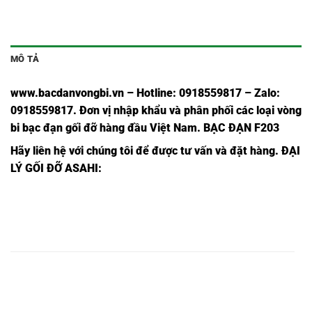
MÔ TẢ
www.bacdanvongbi.vn
–
Hotline: 0918559817 – Zalo:
0918559817. Đơn vị nhập khẩu và phân phối các loại vòng
bi bạc đạn gối đỡ hàng đầu Việt Nam
. BẠC ĐẠN F203
Hãy liên hệ với chúng tôi để được tư vấn và đặt hàng.
ĐẠI
LÝ GỐI ĐỠ ASAHI:
VÒING
VÒING
VÒING BI
VÒNG
VÒNG
BI
VÒNG BI
BI F215
UCF215 -
BI
BI
UKF215
UKF215,
-ASAHI,
ASAHI,
F215,
UCF215,
-ASAHI,
VÒING
VÒING
VÒING BI
VÒNG
VÒNG
BI
VÒNG BI
BI F216
UCF216 -
BI
BI
UKF216
UKF216,
-ASAHI,
ASAHI,
F216,
UCF216,
-ASAHI,