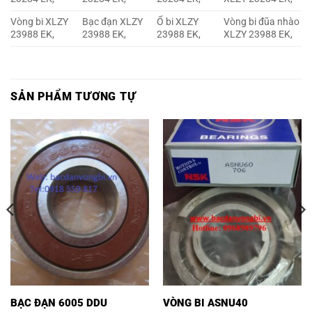
Vòng bi XLZY
Bạc đạn XLZY
Ổ bi XLZY
Vòng bi đũa nhào
23988 EK,
23988 EK,
23988 EK,
XLZY 23988 EK,
SẢN PHẨM TƯƠNG TỰ
BẠC ĐẠN 6005 DDU
VÒNG BI ASNU40