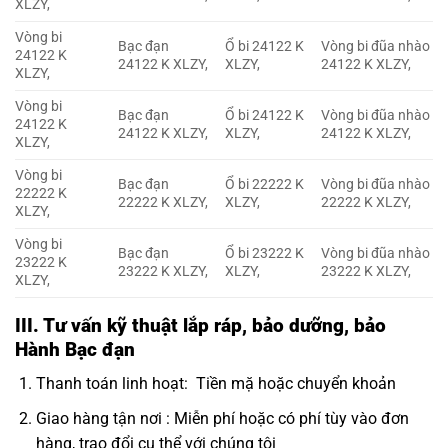
XLZY,
Vòng bi
Bạc đạn
Ổ bi 24122 K
Vòng bi đũa nhào
24122 K
24122 K XLZY,
XLZY,
24122 K XLZY,
XLZY,
Vòng bi
Bạc đạn
Ổ bi 24122 K
Vòng bi đũa nhào
24122 K
24122 K XLZY,
XLZY,
24122 K XLZY,
XLZY,
Vòng bi
Bạc đạn
Ổ bi 22222 K
Vòng bi đũa nhào
22222 K
22222 K XLZY,
XLZY,
22222 K XLZY,
XLZY,
Vòng bi
Bạc đạn
Ổ bi 23222 K
Vòng bi đũa nhào
23222 K
23222 K XLZY,
XLZY,
23222 K XLZY,
XLZY,
III. Tư vấn kỹ thuật lắp ráp, bảo dưỡng, bảo
Hành Bạc đạn
Thanh toán linh hoạt: Tiền mặ hoặc chuyển khoản
Giao hàng tận nơi : Miễn phí hoặc có phí tùy vào đơn
hàng, trao đổi cụ thể với chúng tôi