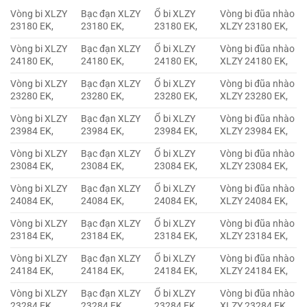
Vòng bi XLZY
Bạc đạn XLZY
Ổ bi XLZY
Vòng bi đũa nhào
23180 EK,
23180 EK,
23180 EK,
XLZY 23180 EK,
Vòng bi XLZY
Bạc đạn XLZY
Ổ bi XLZY
Vòng bi đũa nhào
24180 EK,
24180 EK,
24180 EK,
XLZY 24180 EK,
Vòng bi XLZY
Bạc đạn XLZY
Ổ bi XLZY
Vòng bi đũa nhào
23280 EK,
23280 EK,
23280 EK,
XLZY 23280 EK,
Vòng bi XLZY
Bạc đạn XLZY
Ổ bi XLZY
Vòng bi đũa nhào
23984 EK,
23984 EK,
23984 EK,
XLZY 23984 EK,
Vòng bi XLZY
Bạc đạn XLZY
Ổ bi XLZY
Vòng bi đũa nhào
23084 EK,
23084 EK,
23084 EK,
XLZY 23084 EK,
Vòng bi XLZY
Bạc đạn XLZY
Ổ bi XLZY
Vòng bi đũa nhào
24084 EK,
24084 EK,
24084 EK,
XLZY 24084 EK,
Vòng bi XLZY
Bạc đạn XLZY
Ổ bi XLZY
Vòng bi đũa nhào
23184 EK,
23184 EK,
23184 EK,
XLZY 23184 EK,
Vòng bi XLZY
Bạc đạn XLZY
Ổ bi XLZY
Vòng bi đũa nhào
24184 EK,
24184 EK,
24184 EK,
XLZY 24184 EK,
Vòng bi XLZY
Bạc đạn XLZY
Ổ bi XLZY
Vòng bi đũa nhào
23284 EK,
23284 EK,
23284 EK,
XLZY 23284 EK,