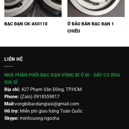
BẠC ĐẠN CK-A50110
Ở ĐÂU BÁN BẠC ĐẠN 1
CHIỀU
LIÊN HỆ
NHÀ PHÂN PHỐI BẠC ĐẠN VÒNG BI Ổ BI - DÂY CU ROA
GIÁ SỈ
Địa chỉ:
427 Phạm Văn Đồng, TP.HCM
Phone:
(Zalo) 0918559817
Mail:
vongbibacdangiasi@gmail.com
Hỗ trợ:
Miễn phí giao hàng Toàn Quốc
Skype:
minhcuong.ngocha