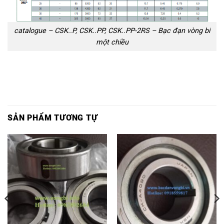
catalogue – CSK..P, CSK..PP, CSK..PP-2RS – Bạc đạn vòng bi
một chiều
SẢN PHẨM TƯƠNG TỰ