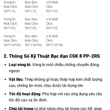
Vong bi
Bac dan
o bi Nsk
Nsk CKA
Nsk CKA
CKA
50*110,
50*110,
50*110,
Vong bi
Bac dan
o bi Nsk
Nsk CKA
Nsk CKA
CKA
50*125,
50*125,
50*125,
Vong bi
Bac dan
o bi Nsk
Nsk CKA
Nsk CKA
CKA
50*110*30,
50*110*30,
50*110*30,
2. Thông Số Kỹ Thuật Bạc đạn CSK 8 PP-2RS
Loại vòng bi
: Vòng bi một chiều chống chuyển động
ngược
Vật liệu
: Thép không gỉ hoặc thép hợp kim chất lượng
cao, chống ăn mòn, chịu được tải trọng lớn.
Tốc độ hoạt động
: Phù hợp với các ứng dụng yêu cầu
tốc độ cao và ổn định.
Chịu tải trọng
:có khả năng chịu tải trọng cực tốt, giúp