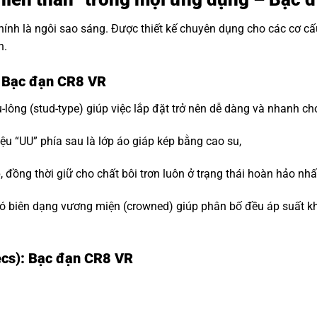
hính là ngôi sao sáng. Được thiết kế chuyên dụng cho các cơ c
n.
: Bạc đạn CR8 VR
-lông (stud-type) giúp việc lắp đặt trở nên dễ dàng và nhanh ch
ệu “UU” phía sau là lớp áo giáp kép bằng cao su,
đồng thời giữ cho chất bôi trơn luôn ở trạng thái hoàn hảo nhấ
 biên dạng vương miện (crowned) giúp phân bố đều áp suất khi t
ecs): Bạc đạn CR8 VR