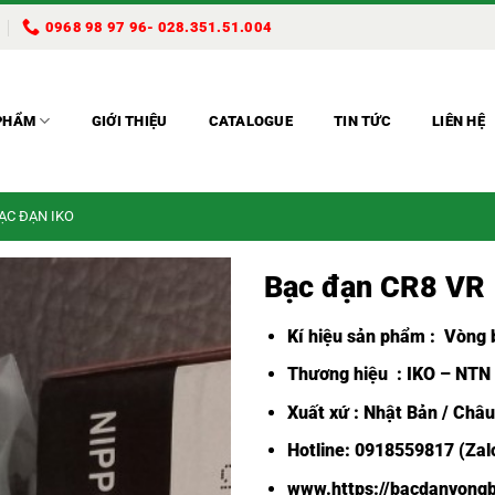
0968 98 97 96- 028.351.51.004
PHẨM
GIỚI THIỆU
CATALOGUE
TIN TỨC
LIÊN HỆ
BẠC ĐẠN IKO
Bạc đạn CR8 VR
Kí hiệu sản phẩm :
Vòng b
Thương hiệu : IKO – NTN
Xuất xứ : Nhật Bản / Châ
Hotline: 0918559817 (Zalo
www.https://bacdanvongb