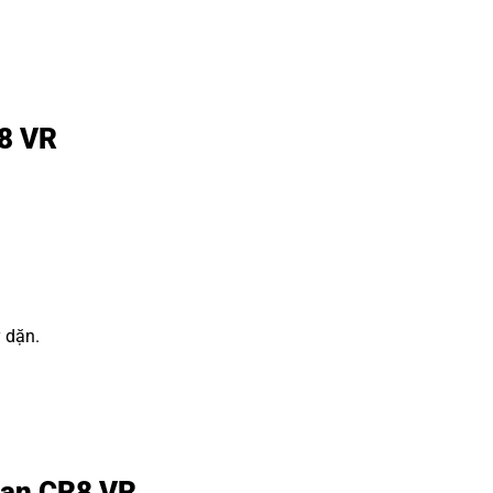
R8 VR
y dặn.
 đạn CR8 VR