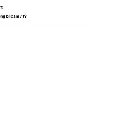
0%
ng bi Cam / tỳ