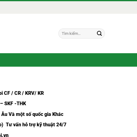
Tìm
kiếm:
i CF /
CR / KRV/ KR
 – SKF -THK
u Âu Và một số quốc gia Khác
) Tư vấn hỗ trợ kỹ thuật 24/7
i.vn