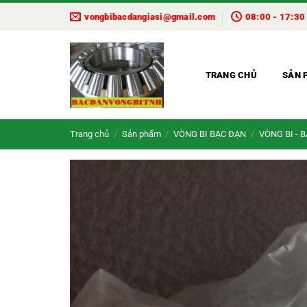
Bỏ
vongbibacdangiasi@gmail.com
08:00 - 17:30
qua
nội
dung
TRANG CHỦ
SẢN 
Trang chủ
/
Sản phẩm
/
VÒNG BI BẠC ĐẠN
/
VÒNG BI - 