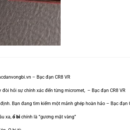
bacdanvongbi.vn – Bạc đạn CR8 VR
áy đòi hỏi sự chính xác đến từng micromet, – Bạc đạn CR8 VR
yết định. Bạn đang tìm kiếm một mảnh ghép hoàn hảo – Bạc đạn
âu xa,
ổ bi
chính là “gương mặt vàng”