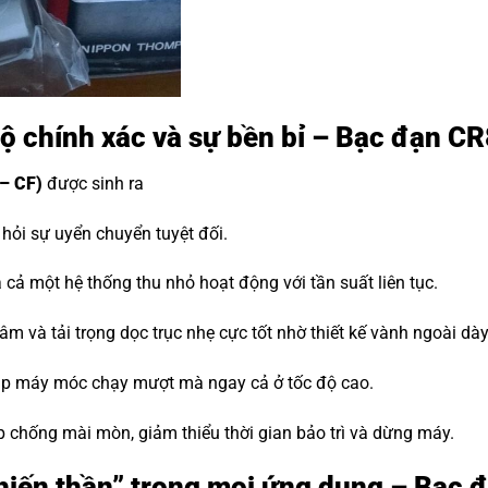
độ chính xác và sự bền bỉ – Bạc đạn C
– CF)
được sinh ra
ỏi sự uyển chuyển tuyệt đối.
cả một hệ thống thu nhỏ hoạt động với tần suất liên tục.
m và tải trọng dọc trục nhẹ cực tốt nhờ thiết kế vành ngoài dà
iúp máy móc chạy mượt mà ngay cả ở tốc độ cao.
p chống mài mòn, giảm thiểu thời gian bảo trì và dừng máy.
“Chiến thần” trong mọi ứng dụng – Bạc