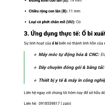
Đường kính con lăn (D):
19 mm
Chiều rộng con lăn (B):
11 mm
Loại có phớt chắn mỡ (UU):
Có
3. Ứng dụng thực tế: Ổ bi xu
Sự linh hoạt của
ổ bi
biến nó thành linh hồn của
🔹
Máy móc tự động hóa & CNC:
Đả
🔹
Dây chuyền đóng gói & băng tải:
🔹
Thiết bị y tế & máy in công nghi
Liên hệ ngay với chúng tôi hôm nay để sở hữu 
Liên hệ: 0918559817 ( zalo)