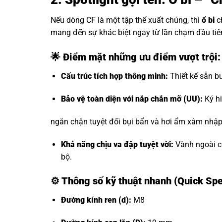
Nếu dòng CF là một tập thể xuất chúng, thì
ổ bi
c
mang đến sự khác biệt ngay từ lần chạm đầu tiê
🌟 Điểm mặt những ưu điểm vượt trội
Cấu trúc tích hợp thông minh:
Thiết kế sẵn bu
Bảo vệ toàn diện với nắp chắn mỡ (UU):
Ký hi
ngăn chặn tuyệt đối bụi bẩn và hơi ẩm xâm nhập, 
Khả năng chịu va đập tuyệt vời:
Vành ngoài có
bộ.
⚙️
Thông số kỹ thuật nhanh (Quick Sp
Đường kính ren (d):
M8