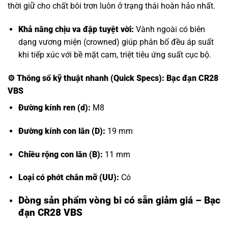
thời giữ cho chất bôi trơn luôn ở trạng thái hoàn hảo nhất.
Khả năng chịu va đập tuyệt vời:
Vành ngoài có biên
dạng vương miện (crowned) giúp phân bố đều áp suất
khi tiếp xúc với bề mặt cam, triệt tiêu ứng suất cục bộ.
⚙️
Thông số kỹ thuật nhanh (Quick Specs): Bạc đạn CR28
VBS
Đường kính ren (d):
M8
Đường kính con lăn (D):
19 mm
Chiều rộng con lăn (B):
11 mm
Loại có phớt chắn mỡ (UU):
Có
Dòng sản phẩm vòng bi có sẵn giảm giá – Bạc
đạn CR28 VBS