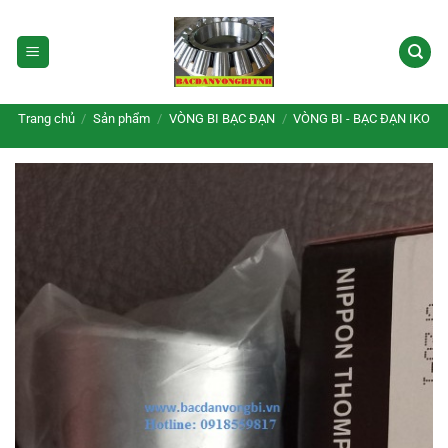
Bỏ
qua
nội
dung
Trang chủ
/
Sản phẩm
/
VÒNG BI BẠC ĐẠN
/
VÒNG BI - BẠC ĐẠN IKO