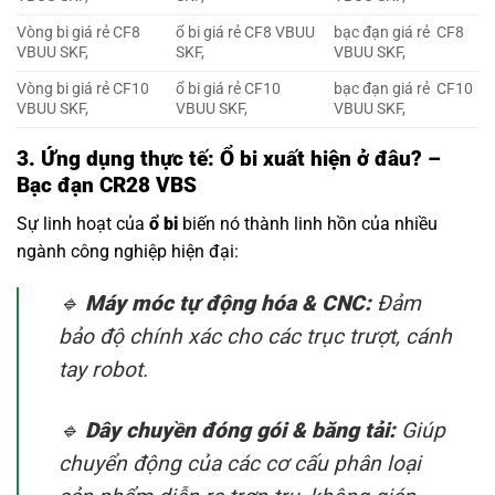
Vòng bi giá rẻ CF8
ổ bi giá rẻ CF8 VBUU
bạc đạn giá rẻ CF8
VBUU SKF,
SKF,
VBUU SKF,
Vòng bi giá rẻ CF10
ổ bi giá rẻ CF10
bạc đạn giá rẻ CF10
VBUU SKF,
VBUU SKF,
VBUU SKF,
3. Ứng dụng thực tế: Ổ bi xuất hiện ở đâu? –
Bạc đạn CR28 VBS
Sự linh hoạt của
ổ bi
biến nó thành linh hồn của nhiều
ngành công nghiệp hiện đại:
🔹
Máy móc tự động hóa & CNC:
Đảm
bảo độ chính xác cho các trục trượt, cánh
tay robot.
🔹
Dây chuyền đóng gói & băng tải:
Giúp
chuyển động của các cơ cấu phân loại