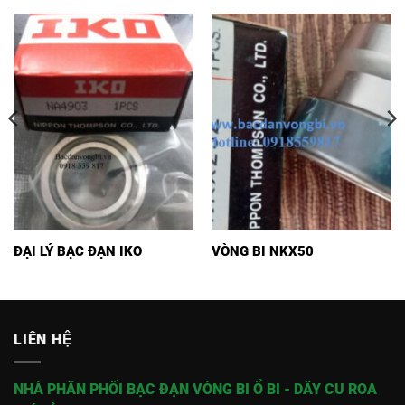
ĐẠI LÝ BẠC ĐẠN IKO
VÒNG BI NKX50
LIÊN HỆ
NHÀ PHÂN PHỐI BẠC ĐẠN VÒNG BI Ổ BI - DÂY CU ROA