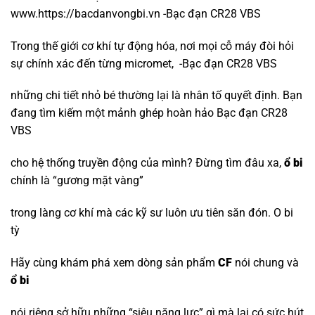
www.https://bacdanvongbi.vn -Bạc đạn CR28 VBS
Trong thế giới cơ khí tự động hóa, nơi mọi cỗ máy đòi hỏi
sự chính xác đến từng micromet, -Bạc đạn CR28 VBS
những chi tiết nhỏ bé thường lại là nhân tố quyết định. Bạn
đang tìm kiếm một mảnh ghép hoàn hảo Bạc đạn CR28
VBS
cho hệ thống truyền động của mình? Đừng tìm đâu xa,
ổ bi
chính là “gương mặt vàng”
trong làng cơ khí mà các kỹ sư luôn ưu tiên săn đón.
O bi
tỳ
Hãy cùng khám phá xem dòng sản phẩm
CF
nói chung và
ổ bi
nói riêng sở hữu những “siêu năng lực” gì mà lại có sức hút