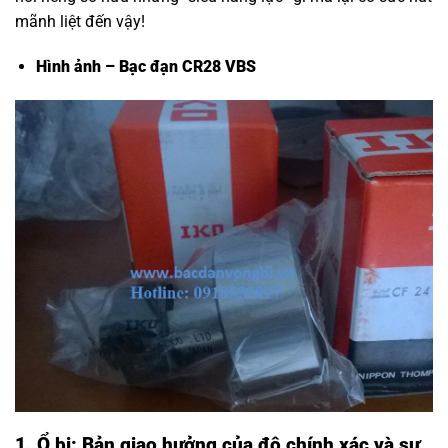
mãnh liệt đến vậy!
Hình ảnh – Bạc đạn CR28 VBS
1. Ổ bi: Bản giao hưởng của độ chính xác và sự