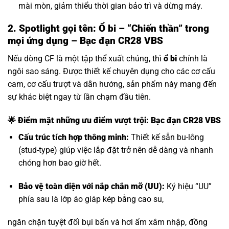
mài mòn, giảm thiểu thời gian bảo trì và dừng máy.
2. Spotlight gọi tên: Ổ bi – “Chiến thần” trong
mọi ứng dụng – Bạc đạn CR28 VBS
Nếu dòng CF là một tập thể xuất chúng, thì
ổ bi
chính là
ngôi sao sáng. Được thiết kế chuyên dụng cho các cơ cấu
cam, cơ cấu trượt và dẫn hướng, sản phẩm này mang đến
sự khác biệt ngay từ lần chạm đầu tiên.
🌟 Điểm mặt những ưu điểm vượt trội: Bạc đạn CR28 VBS
Cấu trúc tích hợp thông minh:
Thiết kế sẵn bu-lông
(stud-type) giúp việc lắp đặt trở nên dễ dàng và nhanh
chóng hơn bao giờ hết.
Bảo vệ toàn diện với nắp chắn mỡ (UU):
Ký hiệu “UU”
phía sau là lớp áo giáp kép bằng cao su,
ngăn chặn tuyệt đối bụi bẩn và hơi ẩm xâm nhập, đồng