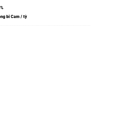
0%
ng bi Cam / tỳ