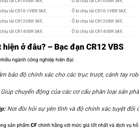
chịu tải CR10VBR SKF,
Ổ bi chịu tải CR10VBR SKF,
chịu tải CR10-1VBR SKF,
Ổ bi chịu tải CR10-1VBR SKF,
chịu tải CR12VBR SKF,
Ổ bi chịu tải CR12VBR SKF,
chịu tải CR14VBR SKF,
Ổ bi chịu tải CR14VBR SKF,
ất hiện ở đâu? – Bạc đạn CR12 VBS
 nhiều ngành công nghiệp hiện đại:
m bảo độ chính xác cho các trục trượt, cánh tay rob
Giúp chuyển động của các cơ cấu phân loại sản phẩm
ệp:
Nơi đòi hỏi sự yên tĩnh và độ chính xác tuyệt đối đ
dòng sản phẩm
CF
chính hãng với mức giá tốt nhất và dịch vụ hỗ 