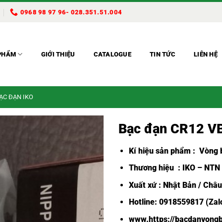
0968 98 97 96- 028.351.51.004
PHẨM
GIỚI THIỆU
CATALOGUE
TIN TỨC
LIÊN HỆ
BẠC ĐẠN IKO
Bạc đạn CR12 V
Kí hiệu sản phẩm :
Vòng b
Thương hiệu : IKO – NTN
Xuất xứ : Nhật Bản / Châ
Hotline: 0918559817 (Zalo
www.https://bacdanvongb