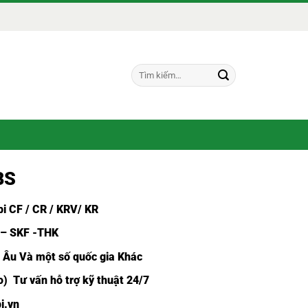
Tìm
kiếm:
BS
i CF /
CR / KRV/ KR
 – SKF -THK
u Âu Và một số quốc gia Khác
) Tư vấn hỗ trợ kỹ thuật 24/7
i.vn