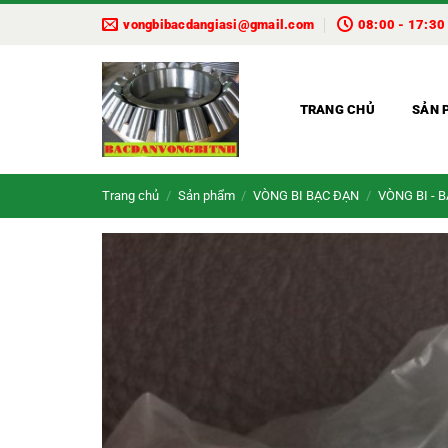
Bỏ
vongbibacdangiasi@gmail.com
08:00 - 17:30
qua
nội
dung
TRANG CHỦ
SẢN 
Trang chủ
/
Sản phẩm
/
VÒNG BI BẠC ĐẠN
/
VÒNG BI - 