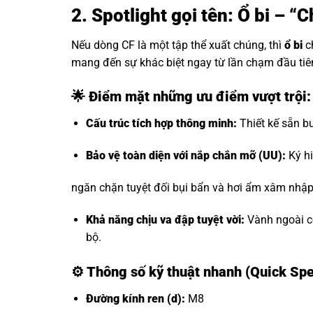
2. Spotlight gọi tên: Ổ bi –
Nếu dòng CF là một tập thể xuất chúng, thì
ổ bi
c
mang đến sự khác biệt ngay từ lần chạm đầu tiê
🌟 Điểm mặt những ưu điểm vượt trội
Cấu trúc tích hợp thông minh:
Thiết kế sẵn bu
Bảo vệ toàn diện với nắp chắn mỡ (UU):
Ký hi
ngăn chặn tuyệt đối bụi bẩn và hơi ẩm xâm nhập, 
Khả năng chịu va đập tuyệt vời:
Vành ngoài có
bộ.
⚙️
Thông số kỹ thuật nhanh (Quick Sp
Đường kính ren (d):
M8