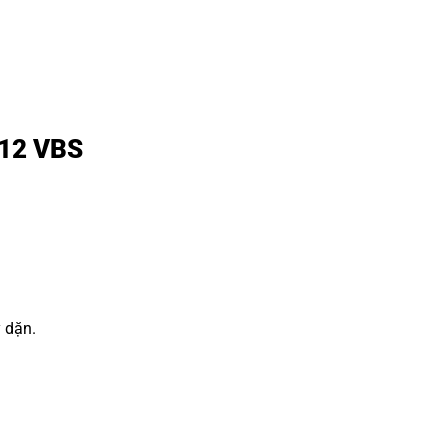
R12 VBS
y dặn.