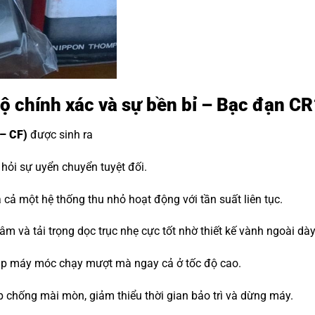
độ chính xác và sự bền bỉ – Bạc đạn C
– CF)
được sinh ra
ỏi sự uyển chuyển tuyệt đối.
cả một hệ thống thu nhỏ hoạt động với tần suất liên tục.
m và tải trọng dọc trục nhẹ cực tốt nhờ thiết kế vành ngoài dà
iúp máy móc chạy mượt mà ngay cả ở tốc độ cao.
p chống mài mòn, giảm thiểu thời gian bảo trì và dừng máy.