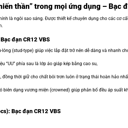
 “Chiến thần” trong mọi ứng dụng – Bạc
hính là ngôi sao sáng. Được thiết kế chuyên dụng cho các cơ c
n.
: Bạc đạn CR12 VBS
-lông (stud-type) giúp việc lắp đặt trở nên dễ dàng và nhanh ch
ệu “UU” phía sau là lớp áo giáp kép bằng cao su,
đồng thời giữ cho chất bôi trơn luôn ở trạng thái hoàn hảo nhấ
 biên dạng vương miện (crowned) giúp phân bố đều áp suất khi t
ecs): Bạc đạn CR12 VBS