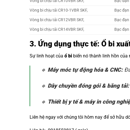
Vòng bi chịu tải CR10VBR SKF,
Bạc đạn 
Vòng bi chịu tải CR10-1VBR SKF,
Bạc đạn 
Vòng bi chịu tải CR12VBR SKF,
Bạc đạn 
Vòng bi chịu tải CR14VBR SKF,
Bạc đạn 
3. Ứng dụng thực tế: Ổ bi xu
Sự linh hoạt của
ổ bi
biến nó thành linh hồn của
🔹
Máy móc tự động hóa & CNC:
Đả
🔹
Dây chuyền đóng gói & băng tải:
🔹
Thiết bị y tế & máy in công nghi
Liên hệ ngay với chúng tôi hôm nay để sở hữu 