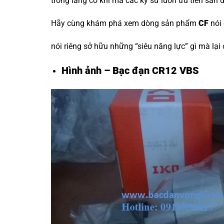
trong làng cơ khí mà các kỹ sư luôn ưu tiên săn 
Hãy cùng khám phá xem dòng sản phẩm
CF
nói
nói riêng sở hữu những “siêu năng lực” gì mà lại
Hình ảnh – Bạc đạn CR12 VBS