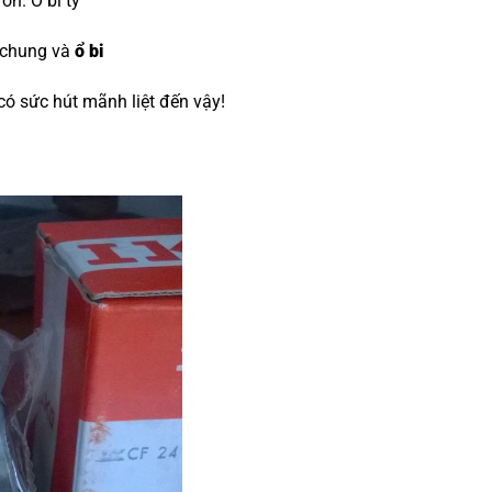
đón.
O bi tỳ
 chung và
ổ bi
 có sức hút mãnh liệt đến vậy!