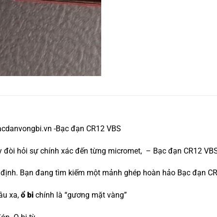
bacdanvongbi.vn -Bạc đạn CR12 VBS
máy đòi hỏi sự chính xác đến từng micromet, – Bạc đạn CR12 VB
yết định. Bạn đang tìm kiếm một mảnh ghép hoàn hảo Bạc đạn 
âu xa,
ổ bi
chính là “gương mặt vàng”