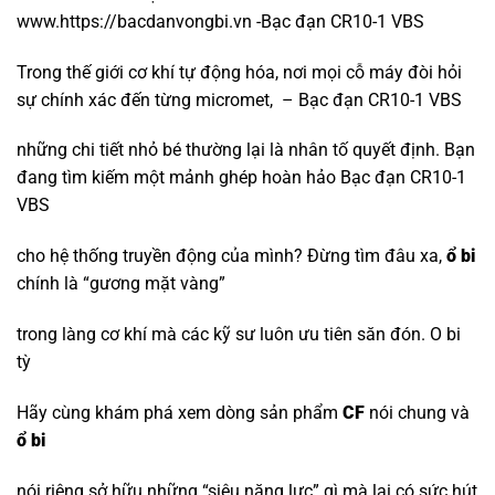
www.https://bacdanvongbi.vn -Bạc đạn CR10-1 VBS
Trong thế giới cơ khí tự động hóa, nơi mọi cỗ máy đòi hỏi
sự chính xác đến từng micromet, – Bạc đạn CR10-1 VBS
những chi tiết nhỏ bé thường lại là nhân tố quyết định. Bạn
đang tìm kiếm một mảnh ghép hoàn hảo Bạc đạn CR10-1
VBS
cho hệ thống truyền động của mình? Đừng tìm đâu xa,
ổ bi
chính là “gương mặt vàng”
trong làng cơ khí mà các kỹ sư luôn ưu tiên săn đón.
O bi
tỳ
Hãy cùng khám phá xem dòng sản phẩm
CF
nói chung và
ổ bi
nói riêng sở hữu những “siêu năng lực” gì mà lại có sức hút