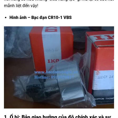
mãnh liệt đến vậy!
Hình ảnh – Bạc đạn CR10-1 VBS
1. Ổ bi: Bản giao hưởng của độ chính xác và sự