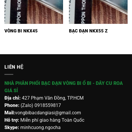
VÒNG BI NKX45
BẠC ĐẠN NKX55 Z
LIÊN HỆ
NHÀ PHÂN PHỐI BẠC ĐẠN VÒNG BI Ổ BI - DÂY CU ROA
GIÁ SỈ
Địa chỉ:
427 Phạm Văn Đồng, TP.HCM
Phone:
(Zalo) 0918559817
Mail:
vongbibacdangiasi@gmail.com
Hỗ trợ:
Miễn phí giao hàng Toàn Quốc
Skype:
minhcuong.ngocha