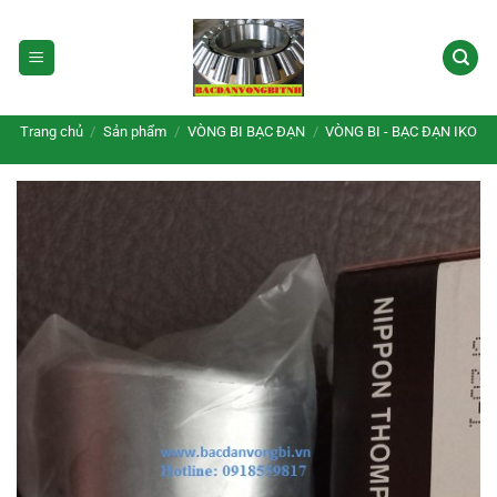
Bỏ
qua
nội
dung
Trang chủ
/
Sản phẩm
/
VÒNG BI BẠC ĐẠN
/
VÒNG BI - BẠC ĐẠN IKO