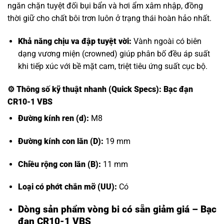
ngăn chặn tuyệt đối bụi bẩn và hơi ẩm xâm nhập, đồng
thời giữ cho chất bôi trơn luôn ở trạng thái hoàn hảo nhất.
Khả năng chịu va đập tuyệt vời:
Vành ngoài có biên
dạng vương miện (crowned) giúp phân bố đều áp suất
khi tiếp xúc với bề mặt cam, triệt tiêu ứng suất cục bộ.
⚙️
Thông số kỹ thuật nhanh (Quick Specs): Bạc đạn
CR10-1 VBS
Đường kính ren (d):
M8
Đường kính con lăn (D):
19 mm
Chiều rộng con lăn (B):
11 mm
Loại có phớt chắn mỡ (UU):
Có
Dòng sản phẩm vòng bi có sẵn giảm giá – Bạc
đạn CR10-1 VBS