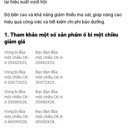
lại hiệu suất vượt trội
Độ bền cao và khả năng giảm thiểu ma sát, giúp nâng cao
hiệu quả công việc và tiết kiệm chi phí bảo dưỡng.
1.
Tham khảo một số sản phẩm ổ bi một chiều
giảm giá
Vòng bi đũa
Bạc đạn đũa
một chiều CK-
một chiều CK-A
A 20X62X23,
20X62X23,
Vòng bi đũa
Bạc đạn đũa
một chiều CK-
một chiều CK-A
A 30X72X23,
30X72X23,
Vòng bi đũa
Bạc đạn đũa
một chiều CK-
một chiều CK-A
A 35X80X28,
35X80X28,
Vòng bi đũa
Bạc đạn đũa
một chiều CK-
một chiều CK-A
A 40X90X28,
40X90X28,