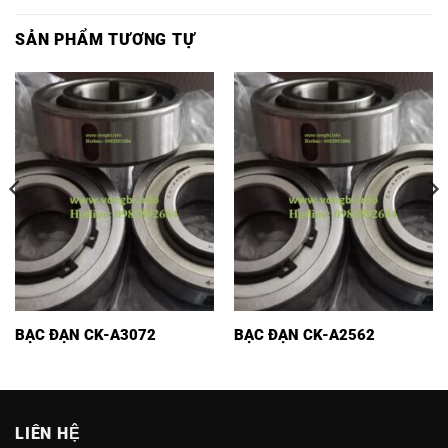
SẢN PHẨM TƯƠNG TỰ
BẠC ĐẠN CK-A3072
BẠC ĐẠN CK-A2562
LIÊN HỆ