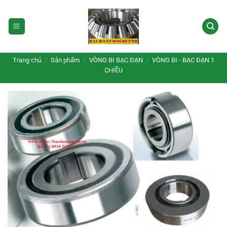
Bỏ
qua
nội
dung
Trang chủ
/
Sản phẩm
/
VÒNG BI BẠC ĐẠN
/
VÒNG BI - BẠC ĐẠN 1
CHIỀU