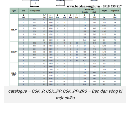
catalogue – CSK..P, CSK..PP, CSK..PP-2RS – Bạc đạn vòng bi
một chiều