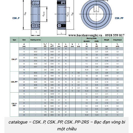
catalogue – CSK..P, CSK..PP, CSK..PP-2RS – Bạc đạn vòng bi
một chiều