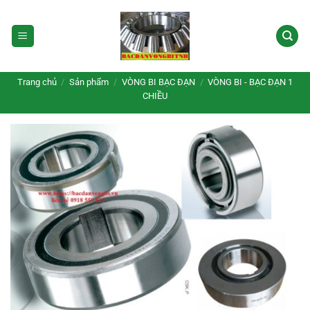
Bỏ
qua
nội
dung
Trang chủ
/
Sản phẩm
/
VÒNG BI BẠC ĐẠN
/
VÒNG BI - BẠC ĐẠN 1
CHIỀU