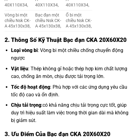
40X110X34,
40X110X34,
40X110X34,
Vòng bi một
Bạc đạn một
Ổ bi một
chiều Nsk CK-
chiều Nsk CK-
chiều Nsk CK-
A 45x130x38,
A 45x130x38,
A 45x130x38,
2. Thông Số Kỹ Thuật Bạc đạn CKA 20X60X20
Loại vòng bi
: Vòng bi một chiều chống chuyển động
ngược
Vật liệu
: Thép không gỉ hoặc thép hợp kim chất lượng
cao, chống ăn mòn, chịu được tải trọng lớn.
Tốc độ hoạt động
: Phù hợp với các ứng dụng yêu cầu
tốc độ cao và ổn định.
Chịu tải trọng
:có khả năng chịu tải trọng cực tốt, giúp
duy trì hiệu suất làm việc trong thời gian dài mà không
bị giảm sút.
3. Ưu Điểm Của Bạc đạn CKA 20X60X20