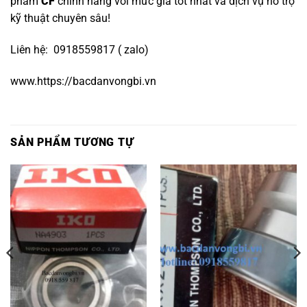
phẩm
CF
chính hãng với mức giá tốt nhất và dịch vụ hỗ trợ
kỹ thuật chuyên sâu!
Liên hệ: 0918559817 ( zalo)
www.https://bacdanvongbi.vn
SẢN PHẨM TƯƠNG TỰ