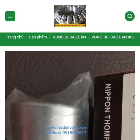
Bỏ
qua
nội
dung
Trang chủ
/
Sản phẩm
/
VÒNG BI BẠC ĐẠN
/
VÒNG BI - BẠC ĐẠN IKO