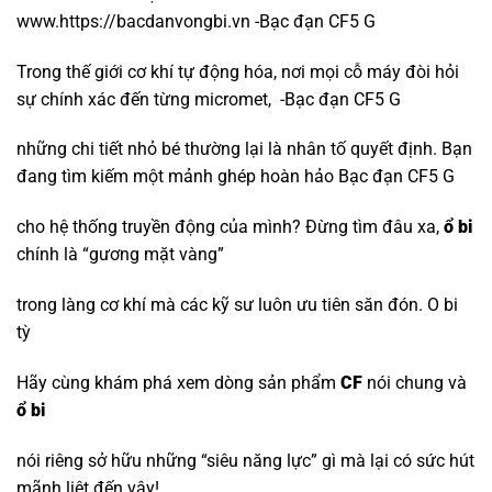
www.https://bacdanvongbi.vn -Bạc đạn CF5 G
Trong thế giới cơ khí tự động hóa, nơi mọi cỗ máy đòi hỏi
sự chính xác đến từng micromet, -Bạc đạn CF5 G
những chi tiết nhỏ bé thường lại là nhân tố quyết định. Bạn
đang tìm kiếm một mảnh ghép hoàn hảo Bạc đạn CF5 G
cho hệ thống truyền động của mình? Đừng tìm đâu xa,
ổ bi
chính là “gương mặt vàng”
trong làng cơ khí mà các kỹ sư luôn ưu tiên săn đón.
O bi
tỳ
Hãy cùng khám phá xem dòng sản phẩm
CF
nói chung và
ổ bi
nói riêng sở hữu những “siêu năng lực” gì mà lại có sức hút
mãnh liệt đến vậy!