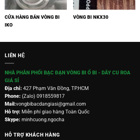
CỬA HÀNG BÁN VÒNG BI
VÒNG BI NKX30
IKO
LIÊN HỆ
NHÀ PHÂN PHỐI BẠC ĐẠN VÒNG BI Ổ BI - DÂY CU ROA
GIÁ SỈ
Địa chỉ:
427 Phạm Văn Đồng, TP.HCM
Phone:
(Zalo) 0918559817
Mail:
vongbibacdangiasi@gmail.com
Hỗ trợ:
Miễn phí giao hàng Toàn Quốc
Skype:
minhcuong.ngocha
HỖ TRỢ KHÁCH HÀNG