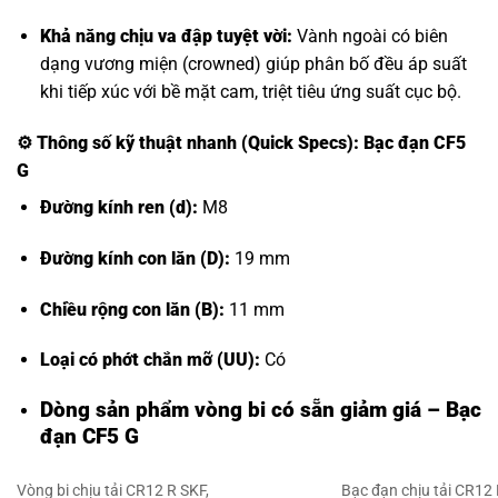
Khả năng chịu va đập tuyệt vời:
Vành ngoài có biên
dạng vương miện (crowned) giúp phân bố đều áp suất
khi tiếp xúc với bề mặt cam, triệt tiêu ứng suất cục bộ.
⚙️
Thông số kỹ thuật nhanh (Quick Specs): Bạc đạn CF5
G
Đường kính ren (d):
M8
Đường kính con lăn (D):
19 mm
Chiều rộng con lăn (B):
11 mm
Loại có phớt chắn mỡ (UU):
Có
Dòng sản phẩm vòng bi có sẵn giảm giá – Bạc
đạn CF5 G
Vòng bi chịu tải CR12 R SKF,
Bạc đạn chịu tải CR12 