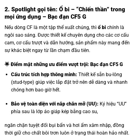
2. Spotlight gọi tên: Ổ bi – “Chiến thần” trong
mọi ứng dụng – Bạc đạn CF5 G
Nếu dòng CF là một tập thể xuất chúng, thì
ổ bi
chính là
ngôi sao sáng. Được thiết kế chuyên dụng cho các cơ cấu
cam, cơ cấu trượt và dẫn hướng, sản phẩm này mang đến
sự khác biệt ngay từ lần chạm đầu tiên.
🌟 Điểm mặt những ưu điểm vượt trội: Bạc đạn CF5 G
Cấu trúc tích hợp thông minh:
Thiết kế sẵn bu-lông
(stud-type) giúp việc lắp đặt trở nên dễ dàng và nhanh
chóng hơn bao giờ hết.
Bảo vệ toàn diện với nắp chắn mỡ (UU):
Ký hiệu “UU”
phía sau là lớp áo giáp kép bằng cao su,
ngăn chặn tuyệt đối bụi bẩn và hơi ẩm xâm nhập, đồng
thời giữ cho chất bôi trơn luôn ở trạng thái hoàn hảo nhất.