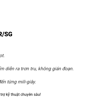
UR/SG
ot.
 diễn ra trơn tru, không gián đoạn.
ến từng mili-giây.
trợ kỹ thuật chuyên sâu!