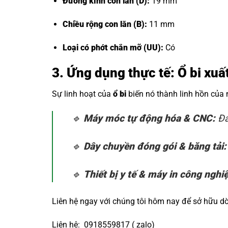
Đường kính con lăn (D):
19 mm
Chiều rộng con lăn (B):
11 mm
Loại có phớt chắn mỡ (UU):
Có
3. Ứng dụng thực tế: Ổ bi x
Sự linh hoạt của
ổ bi
biến nó thành linh hồn của
🔹
Máy móc tự động hóa & CNC:
Đả
🔹
Dây chuyền đóng gói & băng tải:
🔹
Thiết bị y tế & máy in công nghi
Liên hệ ngay với chúng tôi hôm nay để sở hữu 
Liên hệ: 0918559817 ( zalo)