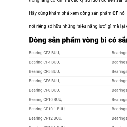
trong làng cơ khí mà các kỹ sư luôn ưu tiên săn 
Hãy cùng khám phá xem dòng sản phẩm
CF
nói
nói riêng sở hữu những “siêu năng lực” gì mà lại
Dòng sản phẩm vòng bi có s
Bearing CF3 BUU,
Bearing
Bearing CF4 BUU,
Bearing
Bearing CF5 BUU,
Bearing
Bearing CF6 BUU,
Bearing
Bearing CF8 BUU,
Bearing
Bearing CF10 BUU,
Bearing
Bearing CF10-1 BUU,
Bearing
Bearing CF12 BUU,
Bearing