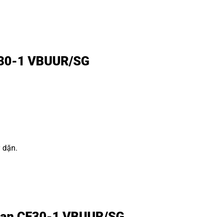
CF30-1 VBUUR/SG
y dặn.
ạc đạn CF30-1 VBUUR/SG