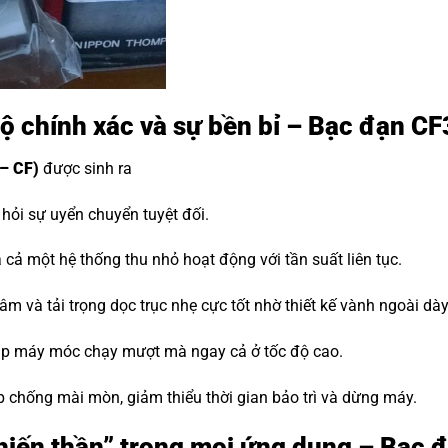
 độ chính xác và sự bền bỉ – Bạc đạn 
– CF)
được sinh ra
ỏi sự uyển chuyển tuyệt đối.
cả một hệ thống thu nhỏ hoạt động với tần suất liên tục.
m và tải trọng dọc trục nhẹ cực tốt nhờ thiết kế vành ngoài dà
iúp máy móc chạy mượt mà ngay cả ở tốc độ cao.
p chống mài mòn, giảm thiểu thời gian bảo trì và dừng máy.
 “Chiến thần” trong mọi ứng dụng – B