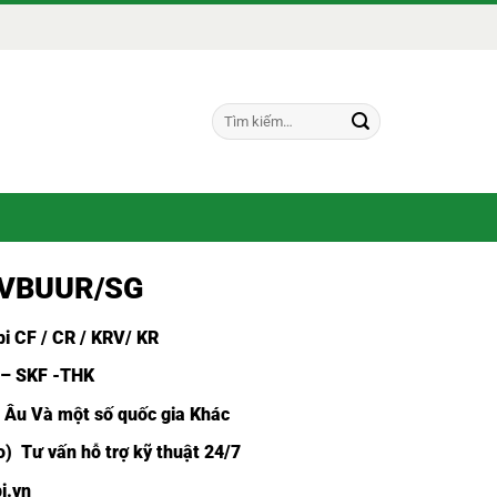
Tìm
kiếm:
 VBUUR/SG
i CF /
CR / KRV/ KR
 – SKF -THK
u Âu Và một số quốc gia Khác
) Tư vấn hỗ trợ kỹ thuật 24/7
i.vn