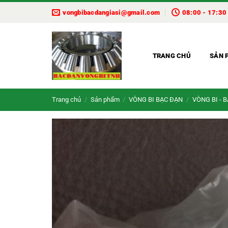
Bỏ
vongbibacdangiasi@gmail.com
08:00 - 17:30
qua
nội
dung
TRANG CHỦ
SẢN 
Trang chủ
/
Sản phẩm
/
VÒNG BI BẠC ĐẠN
/
VÒNG BI - 