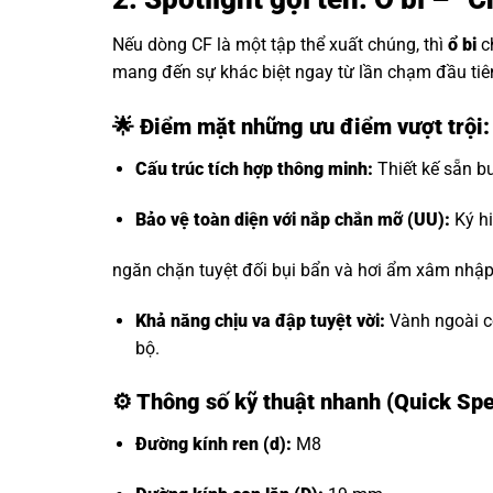
Nếu dòng CF là một tập thể xuất chúng, thì
ổ bi
c
mang đến sự khác biệt ngay từ lần chạm đầu tiê
🌟 Điểm mặt những ưu điểm vượt trộ
Cấu trúc tích hợp thông minh:
Thiết kế sẵn bu
Bảo vệ toàn diện với nắp chắn mỡ (UU):
Ký hi
ngăn chặn tuyệt đối bụi bẩn và hơi ẩm xâm nhập, 
Khả năng chịu va đập tuyệt vời:
Vành ngoài có
bộ.
⚙️
Thông số kỹ thuật nhanh (Quick S
Đường kính ren (d):
M8