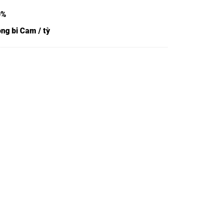
0%
ng bi Cam / tỳ