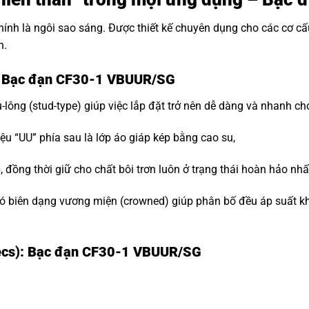
hính là ngôi sao sáng. Được thiết kế chuyên dụng cho các cơ c
n.
i: Bạc đạn CF30-1 VBUUR/SG
-lông (stud-type) giúp việc lắp đặt trở nên dễ dàng và nhanh ch
ệu “UU” phía sau là lớp áo giáp kép bằng cao su,
đồng thời giữ cho chất bôi trơn luôn ở trạng thái hoàn hảo nhấ
 biên dạng vương miện (crowned) giúp phân bố đều áp suất khi t
pecs): Bạc đạn CF30-1 VBUUR/SG