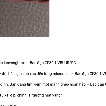
bacdanvongbi.vn – Bạc đạn CF30-1 VBUUR/SG
máy đòi hỏi sự chính xác đến từng micromet, – Bạc đạn CF30-1
uyết định. Bạn đang tìm kiếm một mảnh ghép hoàn hảo – Bạc đạ
âu xa,
ổ bi
chính là “gương mặt vàng”