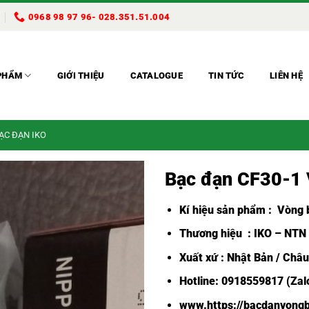
0968 98 97 96- 028.351.51.004
PHẨM
GIỚI THIỆU
CATALOGUE
TIN TỨC
LIÊN HỆ
BẠC ĐẠN IKO
Bạc đạn CF30-1
Kí hiệu sản phẩm :
Vòng b
Thương hiệu : IKO – NTN
Xuất xứ : Nhật Bản / Châ
Hotline: 0918559817 (Zalo
www.https://bacdanvongb