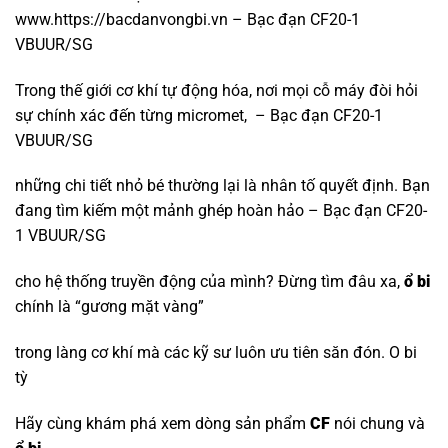
www.https://bacdanvongbi.vn – Bạc đạn CF20-1
VBUUR/SG
Trong thế giới cơ khí tự động hóa, nơi mọi cỗ máy đòi hỏi
sự chính xác đến từng micromet, – Bạc đạn CF20-1
VBUUR/SG
những chi tiết nhỏ bé thường lại là nhân tố quyết định. Bạn
đang tìm kiếm một mảnh ghép hoàn hảo – Bạc đạn CF20-
1 VBUUR/SG
cho hệ thống truyền động của mình? Đừng tìm đâu xa,
ổ bi
chính là “gương mặt vàng”
trong làng cơ khí mà các kỹ sư luôn ưu tiên săn đón.
O bi
tỳ
Hãy cùng khám phá xem dòng sản phẩm
CF
nói chung và