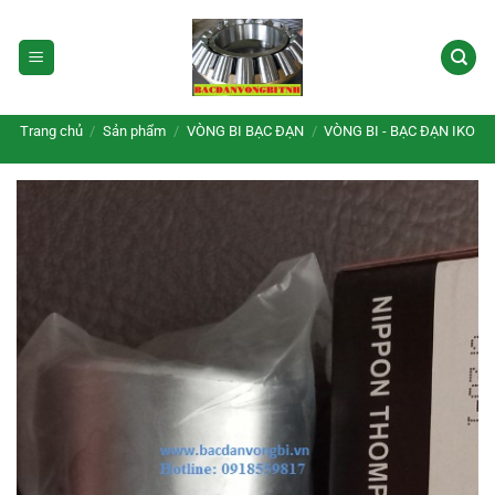
Bỏ
qua
nội
dung
Trang chủ
/
Sản phẩm
/
VÒNG BI BẠC ĐẠN
/
VÒNG BI - BẠC ĐẠN IKO