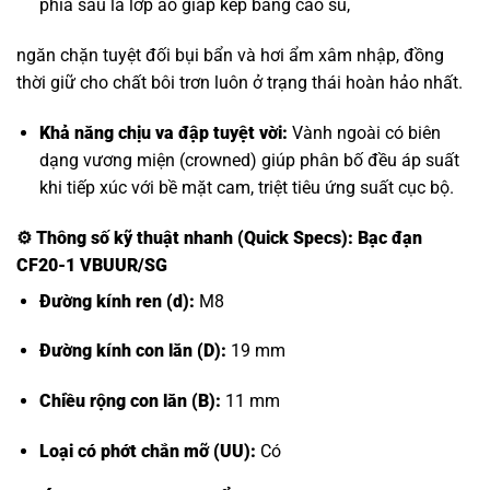
phía sau là lớp áo giáp kép bằng cao su,
ngăn chặn tuyệt đối bụi bẩn và hơi ẩm xâm nhập, đồng
thời giữ cho chất bôi trơn luôn ở trạng thái hoàn hảo nhất.
Khả năng chịu va đập tuyệt vời:
Vành ngoài có biên
dạng vương miện (crowned) giúp phân bố đều áp suất
khi tiếp xúc với bề mặt cam, triệt tiêu ứng suất cục bộ.
⚙️
Thông số kỹ thuật nhanh (Quick Specs): Bạc đạn
CF20-1 VBUUR/SG
Đường kính ren (d):
M8
Đường kính con lăn (D):
19 mm
Chiều rộng con lăn (B):
11 mm
Loại có phớt chắn mỡ (UU):
Có