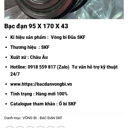
Bạc đạn 95 X 170 X 43
Kí hiệu sản phẩm :
Vòng bi Đũa SKF
Thương hiệu : SKF
Xuất xứ : Châu Âu
Hotline: 0918 559 817 (Zalo) Tư vấn hỗ trợ kỹ thuật
24/7
www.https://bacdanvongbi.vn
Tình trạng : Hàng mới 100%
Catalogue tham khảo :
Ổ bi SKF
Danh mục:
VÒNG BI - BẠC ĐẠN SKF