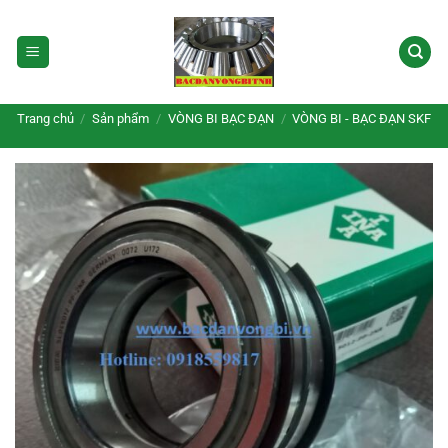
Bỏ
qua
nội
dung
Trang chủ
/
Sản phẩm
/
VÒNG BI BẠC ĐẠN
/
VÒNG BI - BẠC ĐẠN SKF