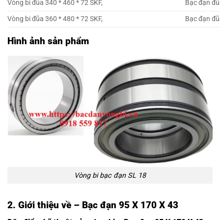
Vòng bi đũa 340 * 460 * 72 SKF,
Bạc đạn đũa
Vòng bi đũa 360 * 480 * 72 SKF,
Bạc đạn đũa
Hình ảnh sản phẩm
Vòng bi bạc đạn SL 18
2. Giới thiệu về – Bạc đạn 95 X 170 X 43