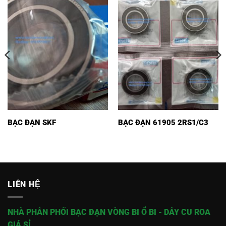
BẠC ĐẠN SKF
BẠC ĐẠN 61905 2RS1/C3
LIÊN HỆ
NHÀ PHÂN PHỐI BẠC ĐẠN VÒNG BI Ổ BI - DÂY CU ROA
GIÁ SỈ