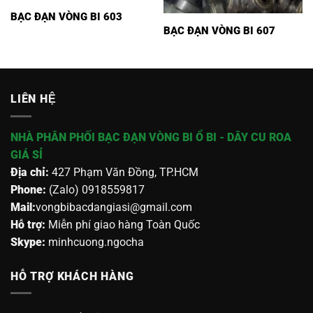
BẠC ĐẠN VÒNG BI 603
BẠC ĐẠN VÒNG BI 607
LIÊN HỆ
NHÀ PHÂN PHỐI BẠC ĐẠN VÒNG BI Ổ BI - DÂY CU ROA
GIÁ SỈ
Địa chỉ:
427 Phạm Văn Đồng, TP.HCM
Phone:
(Zalo) 0918559817
Mail:
vongbibacdangiasi@gmail.com
Hỗ trợ:
Miễn phí giao hàng Toàn Quốc
Skype:
minhcuong.ngocha
HỖ TRỢ KHÁCH HÀNG