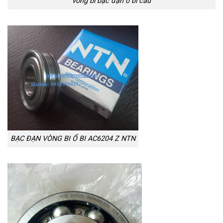
vòng bi bạc đạn ổ bi cầu
BẠC ĐẠN VÒNG BI Ổ BI AC6204 Z NTN