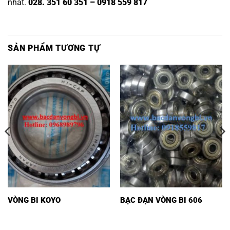
nhất.
028. 351 60 351 – 0918 559 817
SẢN PHẨM TƯƠNG TỰ
VÒNG BI KOYO
BẠC ĐẠN VÒNG BI 606