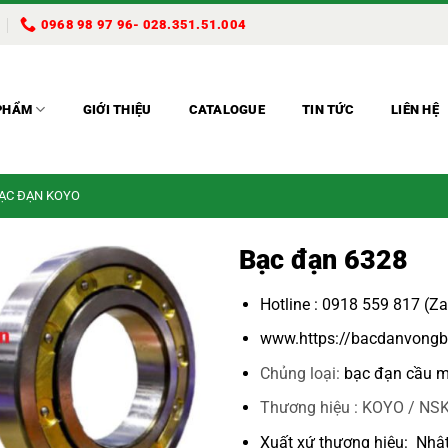
0968 98 97 96- 028.351.51.004
PHẨM
GIỚI THIỆU
CATALOGUE
TIN TỨC
LIÊN HỆ
BẠC ĐẠN KOYO
Bạc đạn 6328
Hotline : 0918 559 817 (Z
www.https://bacdanvongb
Chủng loại:
bạc đạn cầu m
Thương hiệu : KOYO / NSK
Xuất xứ thương hiệu: Nhậ