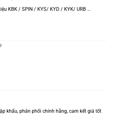
iệu KBK / SPIN / KYS/ KYD / KYK/ URB …
O
 khẩu, phân phối chính hãng, cam kết giá tốt