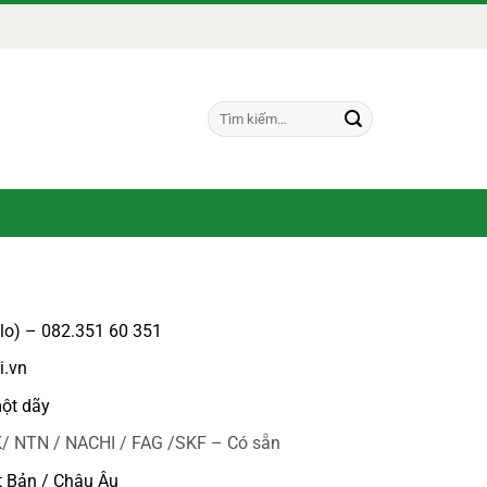
Tìm
kiếm:
alo) – 082.351 60 351
i.vn
ột dãy
/ NTN / NACHI / FAG /SKF – Có sẵn
t Bản / Châu Âu