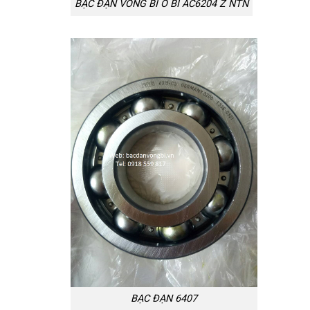
BẠC ĐẠN VÒNG BI Ổ BI AC6204 Z NTN
BẠC ĐẠN 6407