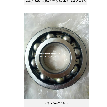
BẠC ĐẠN VÒNG BI Ổ BI AC6204 Z NTN
BẠC ĐẠN 6407