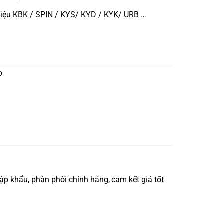
iệu KBK / SPIN / KYS/ KYD / KYK/ URB …
O
 khẩu, phân phối chính hãng, cam kết giá tốt