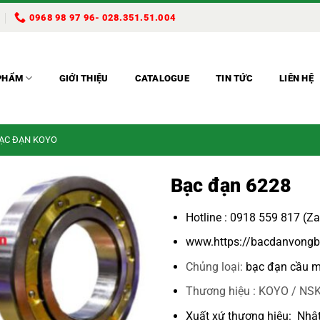
0968 98 97 96- 028.351.51.004
PHẨM
GIỚI THIỆU
CATALOGUE
TIN TỨC
LIÊN HỆ
BẠC ĐẠN KOYO
Bạc đạn 6228
Hotline : 0918 559 817 (Z
www.https://bacdanvongb
Chủng loại:
bạc đạn cầu m
Thương hiệu : KOYO / NSK
Xuất xứ thương hiệu: Nhậ