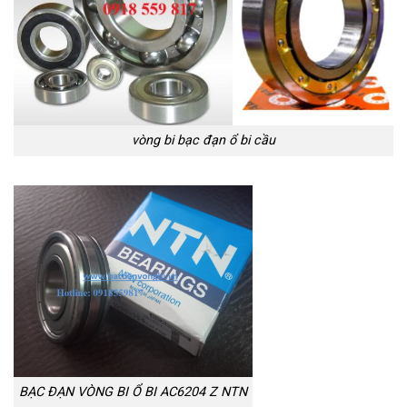
vòng bi bạc đạn ổ bi cầu
BẠC ĐẠN VÒNG BI Ổ BI AC6204 Z NTN