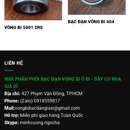
BẠC ĐẠN VÒNG BI 604
VÒNG BI 5001 2RS
LIÊN HỆ
NHÀ PHÂN PHỐI BẠC ĐẠN VÒNG BI Ổ BI - DÂY CU ROA
GIÁ SỈ
Địa chỉ:
427 Phạm Văn Đồng, TP.HCM
Phone:
(Zalo) 0918559817
Mail:
vongbibacdangiasi@gmail.com
Hỗ trợ:
Miễn phí giao hàng Toàn Quốc
Skype:
minhcuong.ngocha