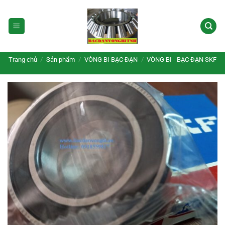
Bỏ
qua
nội
dung
Trang chủ
/
Sản phẩm
/
VÒNG BI BẠC ĐẠN
/
VÒNG BI - BẠC ĐẠN SKF