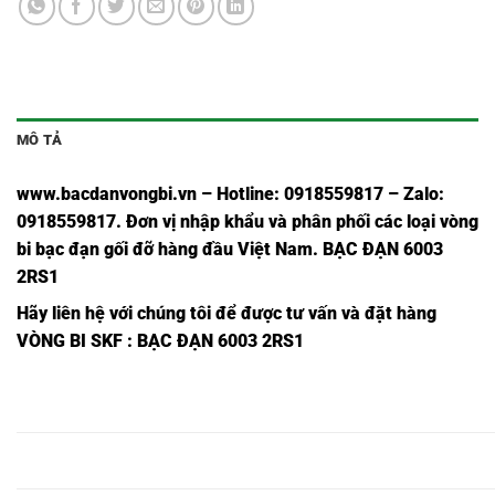
MÔ TẢ
www.bacdanvongbi.vn
–
Hotline: 0918559817 – Zalo:
0918559817. Đơn vị nhập khẩu và phân phối các loại vòng
bi bạc đạn gối đỡ hàng đầu Việt Nam
. BẠC ĐẠN 6003
2RS1
Hãy liên hệ với chúng tôi để được tư vấn và đặt hàng
VÒNG BI SKF
: BẠC ĐẠN 6003 2RS1
6042
6042
6042
6042
6042
6
6042,
6042C3,
2Z/C3,
2RS1/C3,
2RSH/C3,
2Z,
2RS1,
2
6044
6044
6044
6044
6044
6
6044,
6044C3,
2Z/C3,
2RS1/C3,
2RSH/C3,
2Z,
2RS1,
2