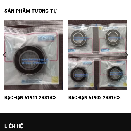
SẢN PHẨM TƯƠNG TỰ
BẠC ĐẠN 61911 2RS1/C3
BẠC ĐẠN 61902 2RS1/C3
LIÊN HỆ