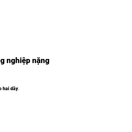
ng nghiệp nặng
o hai dãy
.