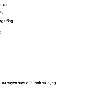
i.vn
0%
ng trống
O
uật xuyên suốt quá trình sử dụng