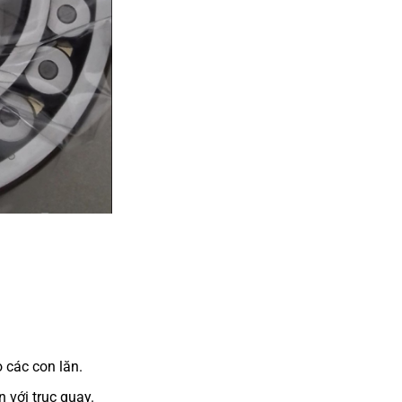
 các con lăn.
 với trục quay.