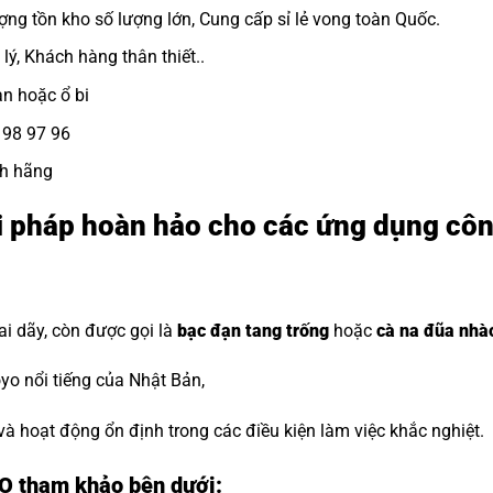
ợng tồn kho số lượng lớn, Cung cấp sỉ lẻ vong toàn Quốc.
lý, Khách hàng thân thiết..
ạn
hoặc ổ bi
8 98 97 96
nh hãng
i pháp hoàn hảo cho các ứng dụng cô
i dãy, còn được gọi là
bạc đạn tang trống
hoặc
cà na đũa nhà
o nổi tiếng của Nhật Bản,
 và hoạt động ổn định trong các điều kiện làm việc khắc nghiệt.
YO tham khảo bên dưới: