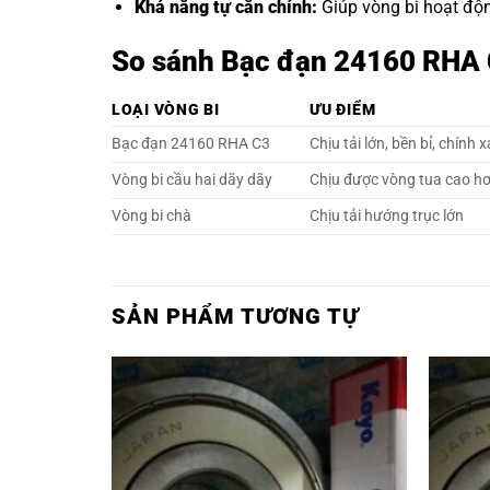
Khả năng tự căn chỉnh:
Giúp vòng bi hoạt động
So sánh Bạc đạn 24160 RHA C
LOẠI VÒNG BI
ƯU ĐIỂM
Bạc đạn 24160 RHA C3
Chịu tải lớn, bền bỉ, chính 
Vòng bi cầu hai dãy dãy
Chịu được vòng tua cao h
Vòng bi chà
Chịu tải hướng trục lớn
SẢN PHẨM TƯƠNG TỰ