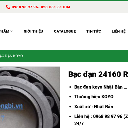
0968 98 97 96- 028.351.51.004
PHẨM
GIỚI THIỆU
CATALOGUE
TIN TỨC
LIÊN HỆ
BẠC ĐẠN KOYO
Bạc đạn 24160 
Bạc đạn koyo Nhật Bản
…
Thương hiệu KOYO
Xuất xứ : Nhật Bản
Liên hệ : 0968 98 97 96 (
24/7