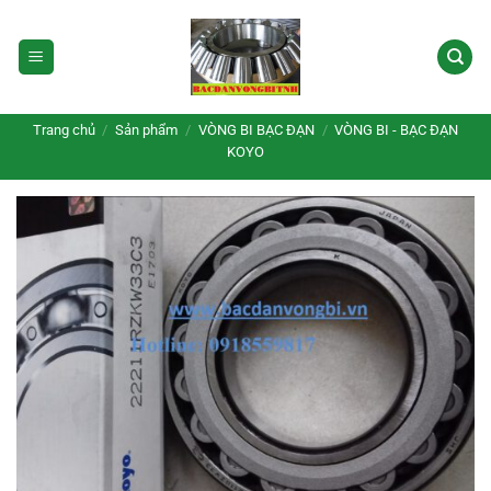
Bỏ
qua
nội
dung
Trang chủ
/
Sản phẩm
/
VÒNG BI BẠC ĐẠN
/
VÒNG BI - BẠC ĐẠN
KOYO