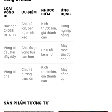
LOẠI
NHƯỢC
ỨNG
VÒNG
ƯU ĐIỂM
ĐIỂM
DỤNG
BI
Chịu tải
Kích
Bạc đạn
Công
lớn, bền
thước lớn,
24038
nghiệp
bỉ, chính
giá thành
RHA C3
nặng
xác
cao
Máy
Vòng bi
Chịu được
Chịu tải
móc
cầu hai
vòng tua
kém hơn
tốc độ
dãy dãy
cao hơn
cao
Kích
Chịu tải
Máy
Vòng bi
thước lớn,
hướng
công
chà
giá thành
trục lớn
cụ
cao
SẢN PHẨM TƯƠNG TỰ