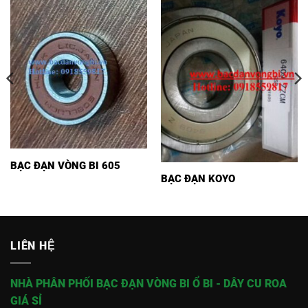
BẠC ĐẠN VÒNG BI 605
BẠC ĐẠN KOYO
LIÊN HỆ
NHÀ PHÂN PHỐI BẠC ĐẠN VÒNG BI Ổ BI - DÂY CU ROA
GIÁ SỈ