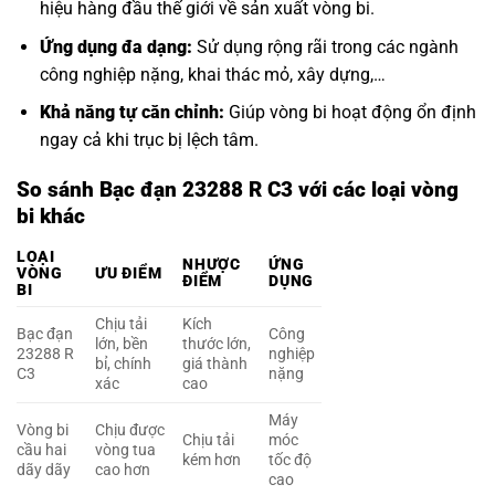
hiệu hàng đầu thế giới về sản xuất vòng bi.
Ứng dụng đa dạng:
Sử dụng rộng rãi trong các ngành
công nghiệp nặng, khai thác mỏ, xây dựng,…
Khả năng tự căn chỉnh:
Giúp vòng bi hoạt động ổn định
ngay cả khi trục bị lệch tâm.
So sánh Bạc đạn 23288 R C3 với các loại vòng
bi khác
LOẠI
NHƯỢC
ỨNG
VÒNG
ƯU ĐIỂM
ĐIỂM
DỤNG
BI
Chịu tải
Kích
Bạc đạn
Công
lớn, bền
thước lớn,
23288 R
nghiệp
bỉ, chính
giá thành
C3
nặng
xác
cao
Máy
Vòng bi
Chịu được
Chịu tải
móc
cầu hai
vòng tua
kém hơn
tốc độ
dãy dãy
cao hơn
cao