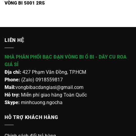
VÒNG BI 5001 2RS
LIÊN HỆ
NHÀ PHÂN PHỐI BẠC ĐẠN VÒNG BI Ổ BI - DÂY CU ROA
GIÁ SỈ
Địa chỉ:
427 Phạm Văn Đồng, TP.HCM
Phone:
(Zalo) 0918559817
Mail:
vongbibacdangiasi@gmail.com
Hỗ trợ:
Miễn phí giao hàng Toàn Quốc
Skype:
minhcuong.ngocha
HỖ TRỢ KHÁCH HÀNG
Chính sách đổi trả hàng