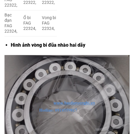
22322,
22322,
22322,
Bạc
Ổ bi
Vong bi
đạn
FAG
FAG
FAG
22324,
22324,
22324,
Hình ảnh vòng bi đũa nhào hai dãy