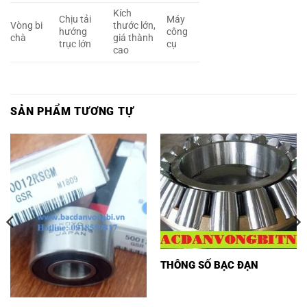
Kích
Chịu tải
Máy
Vòng bi
thước lớn,
hướng
công
chà
giá thành
trục lớn
cụ
cao
SẢN PHẨM TƯƠNG TỰ
THÔNG SỐ BẠC ĐẠN