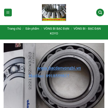
Bỏ
qua
nội
dung
Trang chủ
/
Sản phẩm
/
VÒNG BI BẠC ĐẠN
/
VÒNG BI - BẠC ĐẠN
KOYO