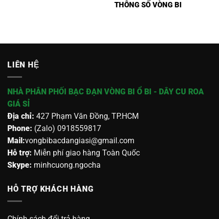
THÔNG SỐ VÒNG BI
LIÊN HỆ
NHÀ PHÂN PHỐI BẠC ĐẠN VÒNG BI Ổ BI - DÂY CU ROA
GIÁ SỈ
Địa chỉ:
427 Phạm Văn Đồng, TP.HCM
Phone:
(Zalo) 0918559817
Mail:
vongbibacdangiasi@gmail.com
Hỗ trợ:
Miễn phí giao hàng Toàn Quốc
Skype:
minhcuong.ngocha
HỖ TRỢ KHÁCH HÀNG
Chính sách đổi trả hàng