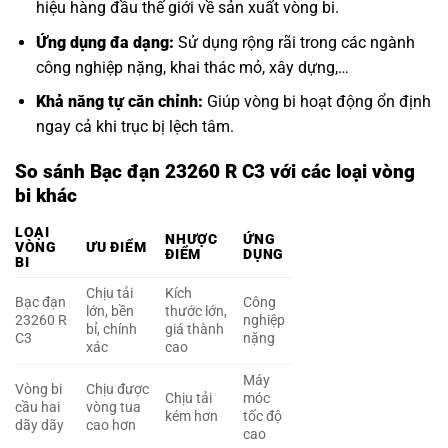
hiệu hàng đầu thế giới về sản xuất vòng bi.
Ứng dụng đa dạng:
Sử dụng rộng rãi trong các ngành
công nghiệp nặng, khai thác mỏ, xây dựng,…
Khả năng tự căn chỉnh:
Giúp vòng bi hoạt động ổn định
ngay cả khi trục bị lệch tâm.
So sánh Bạc đạn 23260 R C3 với các loại vòng
bi khác
LOẠI
NHƯỢC
ỨNG
VÒNG
ƯU ĐIỂM
ĐIỂM
DỤNG
BI
Chịu tải
Kích
Bạc đạn
Công
lớn, bền
thước lớn,
23260 R
nghiệp
bỉ, chính
giá thành
C3
nặng
xác
cao
Máy
Vòng bi
Chịu được
Chịu tải
móc
cầu hai
vòng tua
kém hơn
tốc độ
dãy dãy
cao hơn
cao