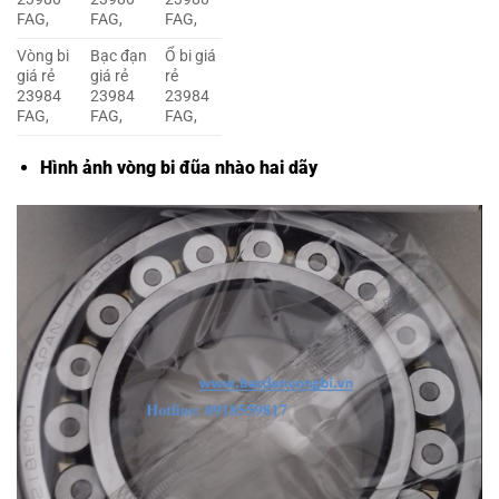
FAG,
FAG,
FAG,
Vòng bi
Bạc đạn
Ổ bi giá
giá rẻ
giá rẻ
rẻ
23984
23984
23984
FAG,
FAG,
FAG,
Hình ảnh vòng bi đũa nhào hai dãy