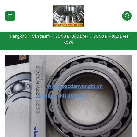
Bỏ
qua
nội
dung
Trang chủ
/
Sản phẩm
/
VÒNG BI BẠC ĐẠN
/
VÒNG BI - BẠC ĐẠN
KOYO