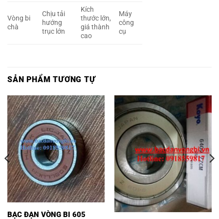
Kích
Chịu tải
Máy
Vòng bi
thước lớn,
hướng
công
chà
giá thành
trục lớn
cụ
cao
SẢN PHẨM TƯƠNG TỰ
BẠC ĐẠN VÒNG BI 605