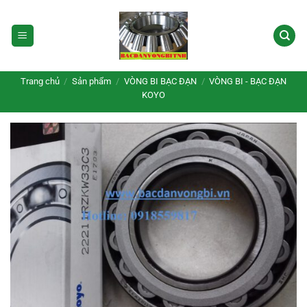
Bỏ
qua
nội
dung
Trang chủ
/
Sản phẩm
/
VÒNG BI BẠC ĐẠN
/
VÒNG BI - BẠC ĐẠN
KOYO