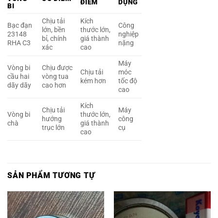
ĐIỂM
DỤNG
BI
Chịu tải
Kích
Bạc đạn
Công
lớn, bền
thước lớn,
23148
nghiệp
bỉ, chính
giá thành
RHA C3
nặng
xác
cao
Máy
Vòng bi
Chịu được
Chịu tải
móc
cầu hai
vòng tua
kém hơn
tốc độ
dãy dãy
cao hơn
cao
Kích
Chịu tải
Máy
Vòng bi
thước lớn,
hướng
công
chà
giá thành
trục lớn
cụ
cao
SẢN PHẨM TƯƠNG TỰ