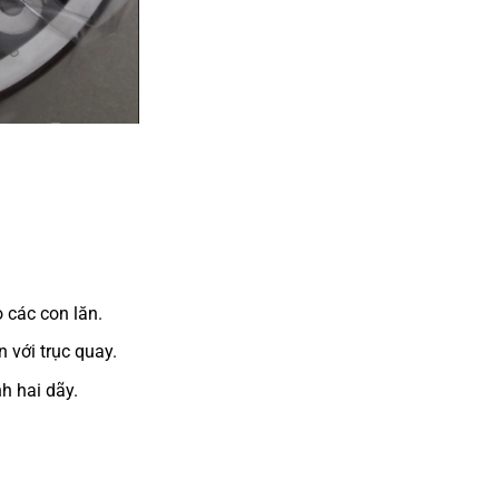
 các con lăn.
 với trục quay.
h hai dãy.