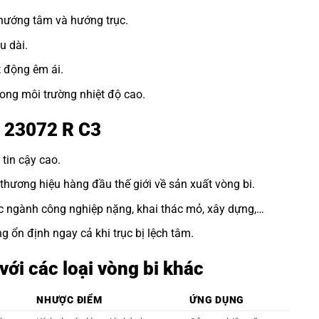
 hướng tâm và hướng trục.
u dài.
t động êm ái.
ong môi trường nhiệt độ cao.
n 23072 R C3
tin cậy cao.
hương hiệu hàng đầu thế giới về sản xuất vòng bi.
c ngành công nghiệp nặng, khai thác mỏ, xây dựng,…
 ổn định ngay cả khi trục bị lệch tâm.
ới các loại vòng bi khác
NHƯỢC ĐIỂM
ỨNG DỤNG