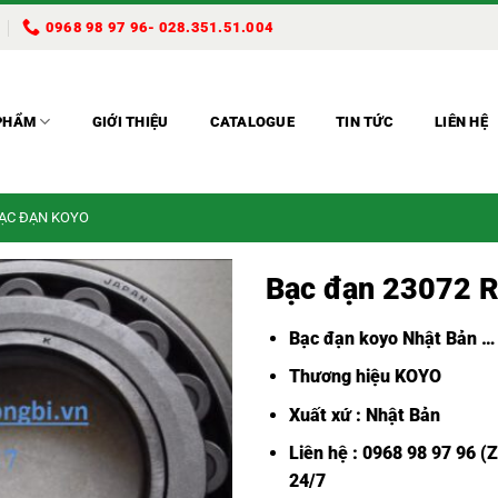
0968 98 97 96- 028.351.51.004
PHẨM
GIỚI THIỆU
CATALOGUE
TIN TỨC
LIÊN HỆ
BẠC ĐẠN KOYO
Bạc đạn 23072 
Bạc đạn koyo Nhật Bản
…
Thương hiệu KOYO
Xuất xứ : Nhật Bản
Liên hệ : 0968 98 97 96 (
24/7