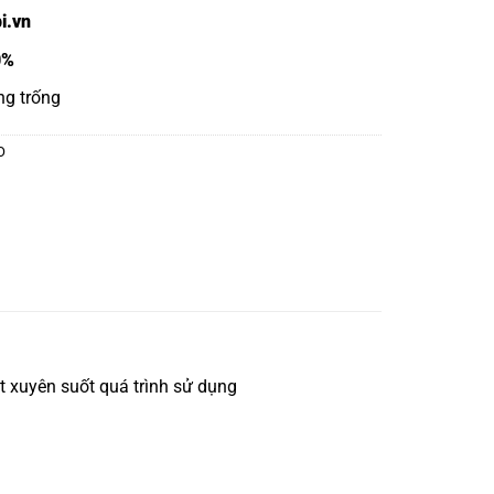
i.vn
0%
ng trống
O
 xuyên suốt quá trình sử dụng