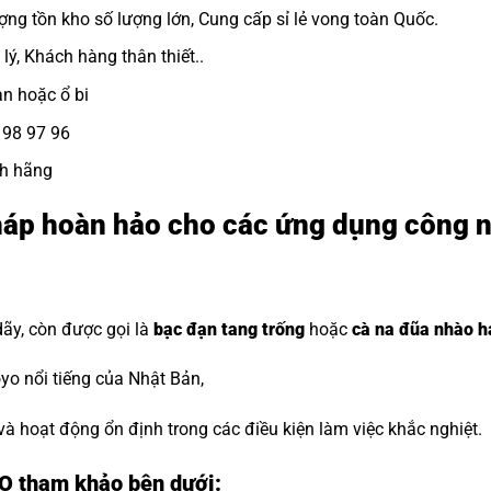
ợng tồn kho số lượng lớn, Cung cấp sỉ lẻ vong toàn Quốc.
lý, Khách hàng thân thiết..
ạn
hoặc ổ bi
8 98 97 96
nh hãng
háp hoàn hảo cho các ứng dụng công 
dãy, còn được gọi là
bạc đạn tang trống
hoặc
cà na đũa nhào h
o nổi tiếng của Nhật Bản,
 và hoạt động ổn định trong các điều kiện làm việc khắc nghiệt.
YO tham khảo bên dưới: