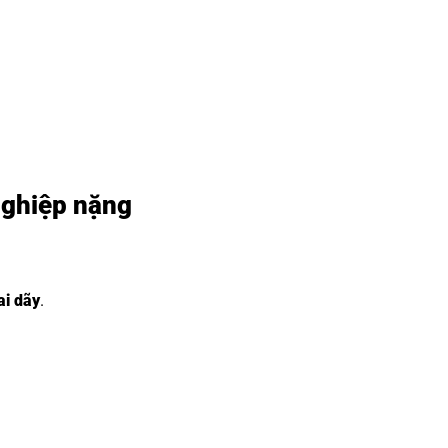
nghiệp nặng
ai dãy
.