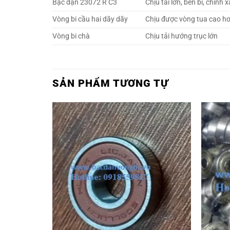
Bạc đạn 23072 R C3
Chịu tải lớn, bền bỉ, chính 
Vòng bi cầu hai dãy dãy
Chịu được vòng tua cao h
Vòng bi chà
Chịu tải hướng trục lớn
SẢN PHẨM TƯƠNG TỰ