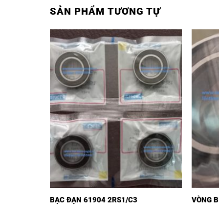
SẢN PHẨM TƯƠNG TỰ
BẠC ĐẠN 61904 2RS1/C3
VÒNG B