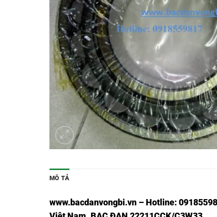
MÔ TẢ
www.bacdanvongbi.vn
–
Hotline: 09185598
Việt Nam
. BẠC ĐẠN 22211CCK/C3W33