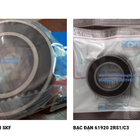
I SKF
BẠC ĐẠN 61920 2RS1/C3