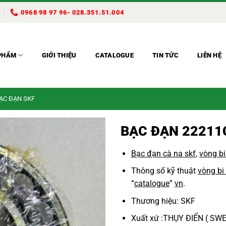
0968 98 97 96- 028.351.51.004
PHẨM
GIỚI THIỆU
CATALOGUE
TIN TỨC
LIÊN HỆ
BẠC ĐẠN SKF
BẠC ĐẠN 22211
Bạc đạn cà na skf
,
vòng bi
Thông số kỹ thuật
vòng bi
“
catalogue
”
vn
.
Thương hiệu: SKF
Xuất xứ :THỤY ĐIỂN ( SW