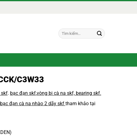
Tìm
kiếm:
CCK/C3W33
 skf
.
bạc đạn skf
,
vòng bi cà na skf, bearing skf.
 bạc đạn cà na nhào 2 dãy skf
tham khảo tại
EDEN)