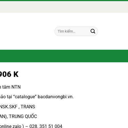
Tìm
kiếm:
906 K
ch tâm NTN
ảo tại “
catalogue
”
bacdanvongbi.vn
.
 NSK.SKF , TRANS
PAN), TRUNG QUỐC
online zalo ) – 028. 351 51 004