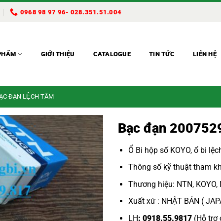
0968 98 97 96- 028.351.51.004
PHẨM
GIỚI THIỆU
CATALOGUE
TIN TỨC
LIÊN HỆ
BẠC ĐẠN LỆCH TÂM
Bạc đạn 200752
Ổ Bi hộp số KOYO
,
ổ bi lệ
Thông số kỹ thuật tham kh
Thương hiệu: NTN, KOYO,
Xuất xứ : NHẬT BẢN ( JA
LH
: 0918.55.9817
(Hỗ trợ 