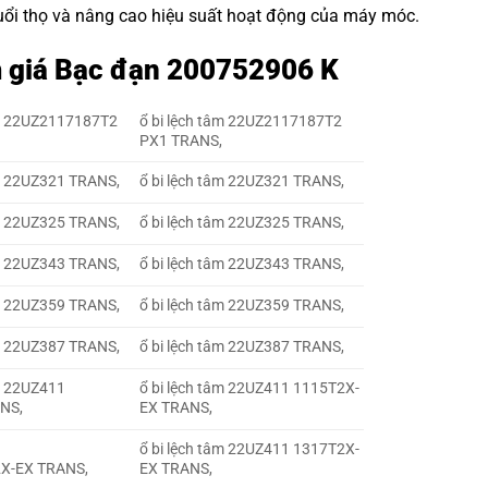
 tuổi thọ và nâng cao hiệu suất hoạt động của máy móc.
m giá Bạc đạn 200752906 K
âm 22UZ2117187T2
ổ bi lệch tâm 22UZ2117187T2
PX1 TRANS,
m 22UZ321 TRANS,
ổ bi lệch tâm 22UZ321 TRANS,
m 22UZ325 TRANS,
ổ bi lệch tâm 22UZ325 TRANS,
m 22UZ343 TRANS,
ổ bi lệch tâm 22UZ343 TRANS,
m 22UZ359 TRANS,
ổ bi lệch tâm 22UZ359 TRANS,
m 22UZ387 TRANS,
ổ bi lệch tâm 22UZ387 TRANS,
m 22UZ411
ổ bi lệch tâm 22UZ411 1115T2X-
NS,
EX TRANS,
m
ổ bi lệch tâm 22UZ411 1317T2X-
X-EX TRANS,
EX TRANS,