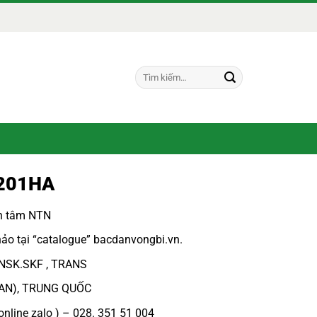
Tìm
kiếm:
2201HA
ch tâm NTN
ảo tại “
catalogue
”
bacdanvongbi.vn
.
 NSK.SKF , TRANS
PAN), TRUNG QUỐC
online zalo ) – 028. 351 51 004