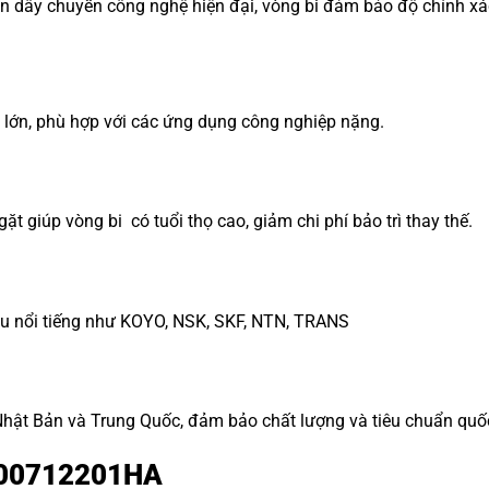
n dây chuyền công nghệ hiện đại, vòng bi đảm bảo độ chính xác
ng lớn, phù hợp với các ứng dụng công nghiệp nặng.
ặt giúp vòng bi có tuổi thọ cao, giảm chi phí bảo trì thay thế.
ệu nổi tiếng như KOYO, NSK, SKF, NTN, TRANS
ật Bản và Trung Quốc, đảm bảo chất lượng và tiêu chuẩn quốc
 200712201HA