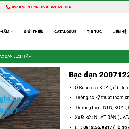
0968 98 97 96- 028.351.51.004
PHẨM
GIỚI THIỆU
CATALOGUE
TIN TỨC
LIÊN HỆ
BẠC ĐẠN LỆCH TÂM
Bạc đạn 20071
Ổ Bi hộp số KOYO
,
ổ bi lệ
Thông số kỹ thuật tham kh
Thương hiệu: NTN, KOYO,
Xuất xứ : NHẬT BẢN ( JA
LH
: 0918.55.9817
(Hỗ trợ 