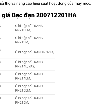
 tuổi thọ và nâng cao hiệu suất hoạt động của máy móc.
ảm giá Bạc đạn 200712201HA
S
Ổ bi hộp số TRANS
RN213EM,
S
Ổ bi hộp số TRANS
RN213M,
S
Ổ bi hộp số TRANS RN214,
S
Ổ bi hộp số TRANS
RN214E/YA2,
S
Ổ bi hộp số TRANS
RN214EM,
S
Ổ bi hộp số TRANS
RN215EM,
S
Ổ bi hộp số TRANS
RN215M,