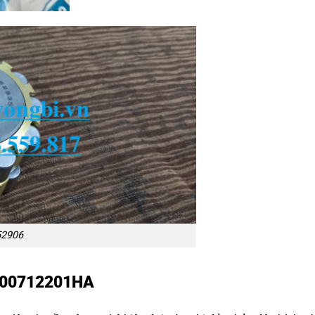
52906
 200712201HA