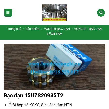
Bỏ
qua
nội
dung
Trang chủ
/
Sản phẩm
/
VÒNG BI BẠC ĐẠN
/
VÒNG BI - BẠC ĐẠN
LỆCH TÂM
Bạc đạn 15UZS20935T2
Ổ Bi hộp số KOYO
,
ổ bi lệch tâm NTN