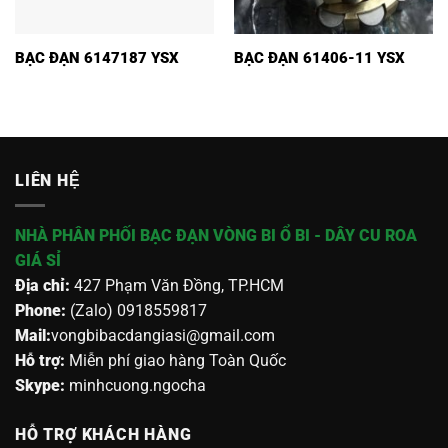
BẠC ĐẠN 6147187 YSX
BẠC ĐẠN 61406-11 YSX
LIÊN HỆ
NHÀ PHÂN PHỐI BẠC ĐẠN VÒNG BI Ổ BI - DÂY CU ROA
GIÁ SỈ
Địa chỉ:
427 Phạm Văn Đồng, TP.HCM
Phone:
(Zalo) 0918559817
Mail:
vongbibacdangiasi@gmail.com
Hỗ trợ:
Miễn phí giao hàng Toàn Quốc
Skype:
minhcuong.ngocha
HỖ TRỢ KHÁCH HÀNG